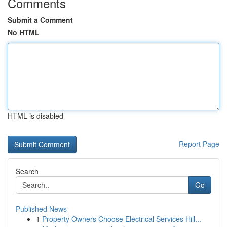
Comments
Submit a Comment
No HTML
HTML is disabled
Report Page
Search
Go
Published News
1
Property Owners Choose Electrical Services Hill...