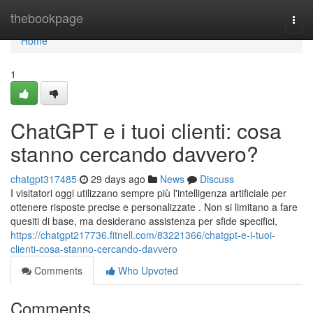
Home
thebookpage
Togg
navi
Home
1
ChatGPT e i tuoi clienti: cosa
stanno cercando davvero?
chatgpt317485
29 days ago
News
Discuss
I visitatori oggi utilizzano sempre più l'intelligenza artificiale per
ottenere risposte precise e personalizzate . Non si limitano a fare
quesiti di base, ma desiderano assistenza per sfide specifici,
https://chatgpt217736.fitnell.com/83221366/chatgpt-e-i-tuoi-
clienti-cosa-stanno-cercando-davvero
Comments
Who Upvoted
Comments