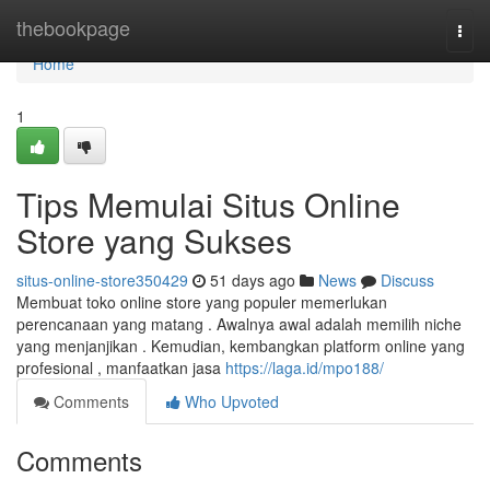
Home
thebookpage
Togg
navi
Home
1
Tips Memulai Situs Online
Store yang Sukses
situs-online-store350429
51 days ago
News
Discuss
Membuat toko online store yang populer memerlukan
perencanaan yang matang . Awalnya awal adalah memilih niche
yang menjanjikan . Kemudian, kembangkan platform online yang
profesional , manfaatkan jasa
https://laga.id/mpo188/
Comments
Who Upvoted
Comments