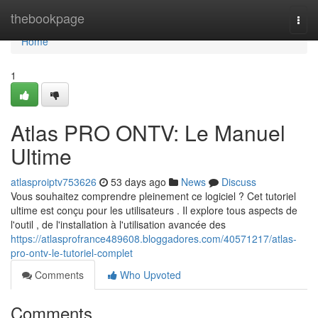
Home
thebookpage
Togg
navi
Home
1
Atlas PRO ONTV: Le Manuel
Ultime
atlasproiptv753626
53 days ago
News
Discuss
Vous souhaitez comprendre pleinement ce logiciel ? Cet tutoriel
ultime est conçu pour les utilisateurs . Il explore tous aspects de
l'outil , de l'installation à l'utilisation avancée des
https://atlasprofrance489608.bloggadores.com/40571217/atlas-
pro-ontv-le-tutoriel-complet
Comments
Who Upvoted
Comments