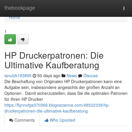
Home
thebookpage
Togg
navi
Home
1
HP Druckerpatronen: Die
Ultimative Kaufberatung
ianulzk183895
50 days ago
News
Discuss
Die Beschaffung von Originalen HP Druckerpatronen kann eine
Aufgabe sein, insbesondere angesichts der großen Anzahl an
Optionen . Damit sicherzustellen, dass Sie die optimalen Patronen
für Ihren HP Drucker
https://flynnvfgs370366.blogoscience.com/48522339/hp-
druckerpatronen-die-ultimative-kaufberatung
Comments
Who Upvoted