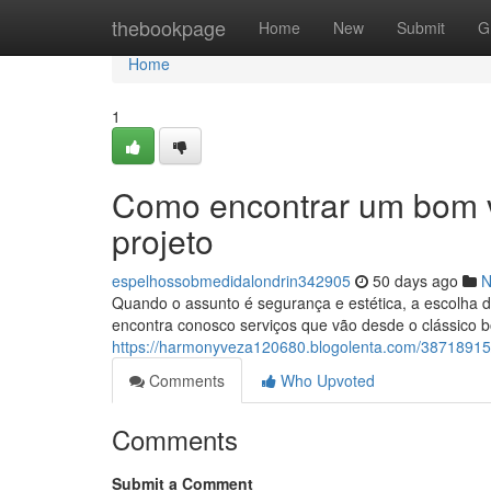
Home
thebookpage
Home
New
Submit
G
Home
1
Como encontrar um bom v
projeto
espelhossobmedidalondrin342905
50 days ago
N
Quando o assunto é segurança e estética, a escolha de
encontra conosco serviços que vão desde o clássico b
https://harmonyveza120680.blogolenta.com/38718915/
Comments
Who Upvoted
Comments
Submit a Comment