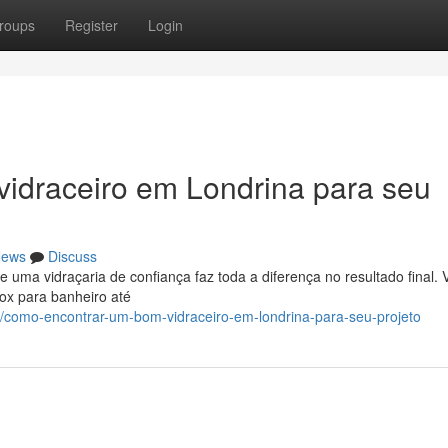
roups
Register
Login
idraceiro em Londrina para seu
ews
Discuss
 uma vidraçaria de confiança faz toda a diferença no resultado final. 
ox para banheiro até
como-encontrar-um-bom-vidraceiro-em-londrina-para-seu-projeto