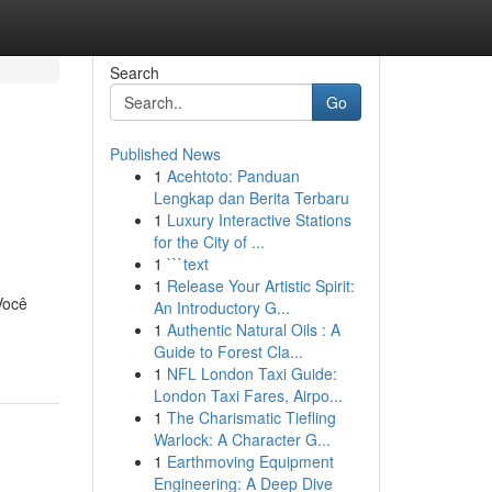
Search
Go
Published News
1
Acehtoto: Panduan
Lengkap dan Berita Terbaru
1
Luxury Interactive Stations
for the City of ...
1
```text
1
Release Your Artistic Spirit:
Você
An Introductory G...
1
Authentic Natural Oils : A
Guide to Forest Cla...
1
NFL London Taxi Guide:
London Taxi Fares, Airpo...
1
The Charismatic Tiefling
Warlock: A Character G...
1
Earthmoving Equipment
Engineering: A Deep Dive