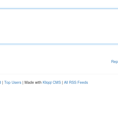
Rep
d
|
Top Users
| Made with
Kliqqi CMS
|
All RSS Feeds