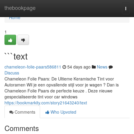
Home
thebookpage
Togg
navi
Home
1
```text
chameleon-folie-paars586811
54 days ago
News
Discuss
Chameleon Folie Paars: De Ultieme Keramische Tint voor
Autoramen Wil je een opvallende stijl voor je wagen ? Dan is
Chameleon Folie Paars de perfecte keuze . Deze nieuwe
gespecialiseerde tint voor car windows
https://bookmarkity.com/story21643240/text
Comments
Who Upvoted
Comments