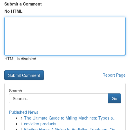
Submit a Comment
No HTML
HTML is disabled
Report Page
Search
Go
Published News
1
The Ultimate Guide to Milling Machines: Types &...
1
covidien products
1
Finding Hope: A Guide to Addiction Treatment Op...