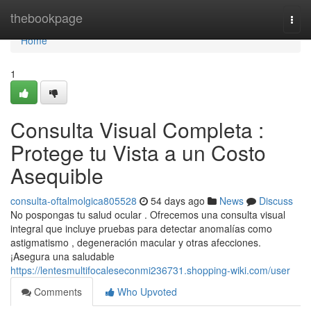
Home
thebookpage
Togg
navi
Home
1
Consulta Visual Completa :
Protege tu Vista a un Costo
Asequible
consulta-oftalmolgica805528
54 days ago
News
Discuss
No pospongas tu salud ocular . Ofrecemos una consulta visual
integral que incluye pruebas para detectar anomalías como
astigmatismo , degeneración macular y otras afecciones.
¡Asegura una saludable
https://lentesmultifocaleseconmi236731.shopping-wiki.com/user
Comments
Who Upvoted