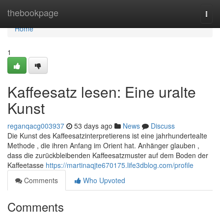
Home
thebookpage
Togg
navi
Home
1
Kaffeesatz lesen: Eine uralte
Kunst
reganqacg003937
53 days ago
News
Discuss
Die Kunst des Kaffeesatzinterpretierens ist eine jahrhundertealte
Methode , die ihren Anfang im Orient hat. Anhänger glauben ,
dass die zurückbleibenden Kaffeesatzmuster auf dem Boden der
Kaffeetasse
https://martinaqjte670175.life3dblog.com/profile
Comments
Who Upvoted
Comments