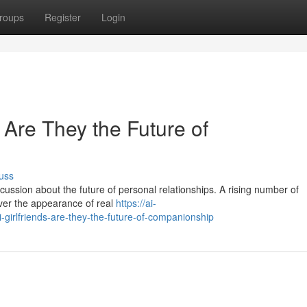
roups
Register
Login
: Are They the Future of
uss
ussion about the future of personal relationships. A rising number of
iver the appearance of real
https://ai-
-girlfriends-are-they-the-future-of-companionship