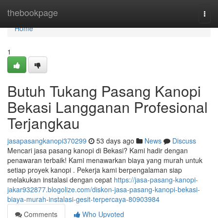
Home
thebookpage
Togg
navi
Home
1
Butuh Tukang Pasang Kanopi
Bekasi Langganan Profesional
Terjangkau
jasapasangkanopi370299
53 days ago
News
Discuss
Mencari jasa pasang kanopi di Bekasi? Kami hadir dengan
penawaran terbaik! Kami menawarkan biaya yang murah untuk
setiap proyek kanopi . Pekerja kami berpengalaman siap
melakukan instalasi dengan cepat
https://jasa-pasang-kanopi-
jakar932877.blogolize.com/diskon-jasa-pasang-kanopi-bekasi-
biaya-murah-instalasi-gesit-terpercaya-80903984
Comments
Who Upvoted