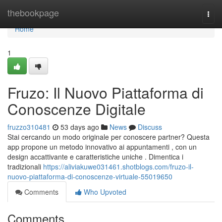
Home
thebookpage
Togg
navi
Home
1
Fruzo: Il Nuovo Piattaforma di
Conoscenze Digitale
fruzzo310481
53 days ago
News
Discuss
Stai cercando un modo originale per conoscere partner? Questa
app propone un metodo innovativo ai appuntamenti , con un
design accattivante e caratteristiche uniche . Dimentica i
tradizionali
https://aliviakuwe031461.shotblogs.com/fruzo-il-
nuovo-piattaforma-di-conoscenze-virtuale-55019650
Comments
Who Upvoted
Comments