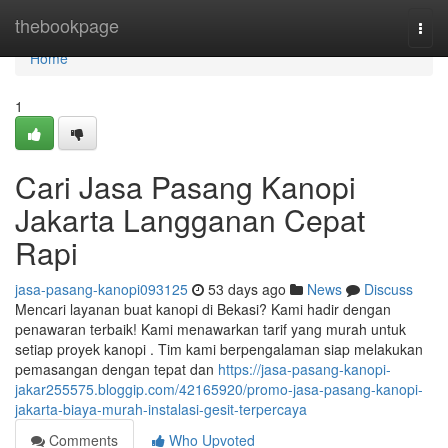
Home
thebookpage
Togg
navi
Home
1
Cari Jasa Pasang Kanopi
Jakarta Langganan Cepat
Rapi
jasa-pasang-kanopi093125
53 days ago
News
Discuss
Mencari layanan buat kanopi di Bekasi? Kami hadir dengan
penawaran terbaik! Kami menawarkan tarif yang murah untuk
setiap proyek kanopi . Tim kami berpengalaman siap melakukan
pemasangan dengan tepat dan
https://jasa-pasang-kanopi-
jakar255575.bloggip.com/42165920/promo-jasa-pasang-kanopi-
jakarta-biaya-murah-instalasi-gesit-terpercaya
Comments
Who Upvoted