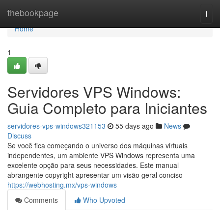
Home
thebookpage
Togg
navi
Home
1
Servidores VPS Windows:
Guia Completo para Iniciantes
servidores-vps-windows321153
55 days ago
News
Discuss
Se você fica começando o universo dos máquinas virtuais
independentes, um ambiente VPS Windows representa uma
excelente opção para seus necessidades. Este manual
abrangente copyright apresentar um visão geral conciso
https://webhosting.mx/vps-windows
Comments
Who Upvoted