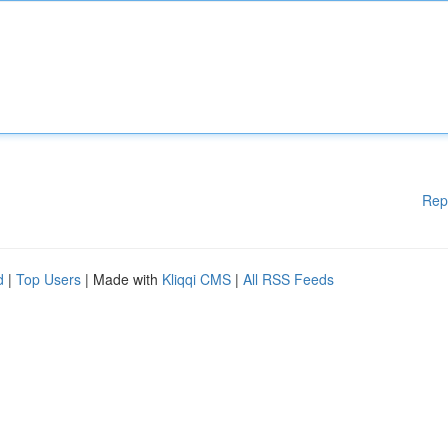
Rep
d
|
Top Users
| Made with
Kliqqi CMS
|
All RSS Feeds