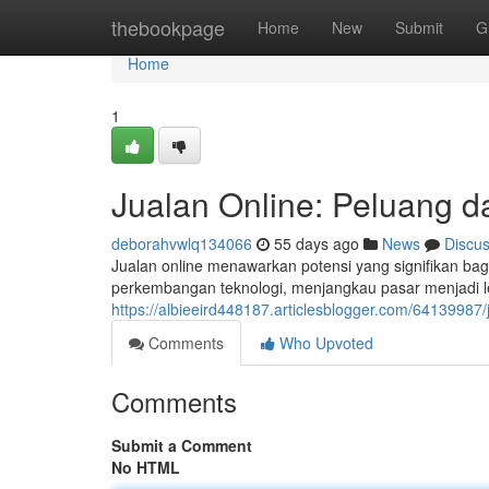
Home
thebookpage
Home
New
Submit
G
Home
1
Jualan Online: Peluang d
deborahvwlq134066
55 days ago
News
Discu
Jualan online menawarkan potensi yang signifikan bag
perkembangan teknologi, menjangkau pasar menjadi l
https://albieeird448187.articlesblogger.com/64139987/j
Comments
Who Upvoted
Comments
Submit a Comment
No HTML