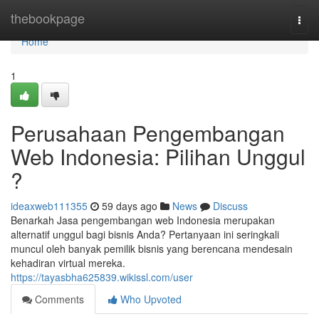
Home
thebookpage
Togg
navi
Home
1
Perusahaan Pengembangan
Web Indonesia: Pilihan Unggul
?
ideaxweb111355
59 days ago
News
Discuss
Benarkah Jasa pengembangan web Indonesia merupakan
alternatif unggul bagi bisnis Anda? Pertanyaan ini seringkali
muncul oleh banyak pemilik bisnis yang berencana mendesain
kehadiran virtual mereka.
https://tayasbha625839.wikissl.com/user
Comments
Who Upvoted