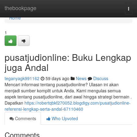
Home
thebookpage
Togg
navi
Home
1
pusatjudionline: Buku Lengkap
juga Andal
teganyagk991162
59 days ago
News
Discuss
Mencari informasi tentang pusatjudionline? Ulasan ini akan
menjadi sumber komplit untuk Anda. Kami mengulas semua
aspek tentang pusatjudionline, dari awal hingga strategi bermain .
Dapatkan
https://robertqbkf270052.blogdigy.com/pusatjudionline-
referensi-lengkap-serta-andal-67110460
Comments
Who Upvoted
Comments