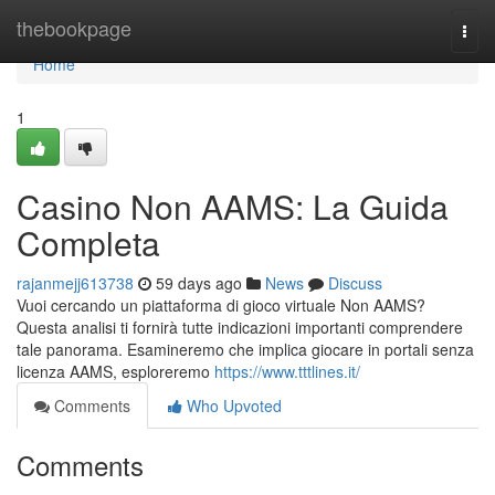
Home
thebookpage
Togg
navi
Home
1
Casino Non AAMS: La Guida
Completa
rajanmejj613738
59 days ago
News
Discuss
Vuoi cercando un piattaforma di gioco virtuale Non AAMS?
Questa analisi ti fornirà tutte indicazioni importanti comprendere
tale panorama. Esamineremo che implica giocare in portali senza
licenza AAMS, esploreremo
https://www.tttlines.it/
Comments
Who Upvoted
Comments