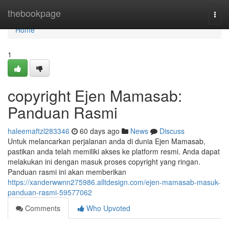
Home
thebookpage
Togg
navi
Home
1
copyright Ejen Mamasab:
Panduan Rasmi
haleemaftzl283346
60 days ago
News
Discuss
Untuk melancarkan perjalanan anda di dunia Ejen Mamasab,
pastikan anda telah memiliki akses ke platform resmi. Anda dapat
melakukan ini dengan masuk proses copyright yang ringan.
Panduan rasmi ini akan memberikan
https://xanderwwnn275986.alltdesign.com/ejen-mamasab-masuk-
panduan-rasmi-59577062
Comments
Who Upvoted