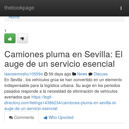
Home
thebookpage
Togg
navi
Home
1
Camiones pluma en Sevilla: El
auge de un servicio esencial
tasneemoshu105594
59 days ago
News
Discuss
En Sevilla , los vehículos grúa se han convertido en un elemento
indispensable para la logística urbana. Su auge en los periodos
pasados responde a la necesidad de eliminación de vehículos
averiados que
https://legit-
directory.com/listings14386234/camiones-pluma-en-sevilla-el-
auge-de-un-servicio-esencial
Comments
Who Upvoted