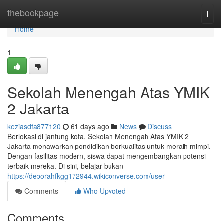
Home
thebookpage
Togg
navi
Home
1
Sekolah Menengah Atas YMIK
2 Jakarta
keziasdfa877120
61 days ago
News
Discuss
Berlokasi di jantung kota, Sekolah Menengah Atas YMIK 2
Jakarta menawarkan pendidikan berkualitas untuk meraih mimpi.
Dengan fasilitas modern, siswa dapat mengembangkan potensi
terbaik mereka. Di sini, belajar bukan
https://deborahfkgg172944.wikiconverse.com/user
Comments
Who Upvoted
Comments