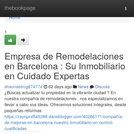
Home
thebookpage
Togg
navi
Home
1
Empresa de Remodelaciones
en Barcelona : Su Inmobiliario
en Cuidado Expertas
shaunaetmg674774
62 days ago
News
Discuss
¿Buscas actualizar tu propiedad en la vibrante ciudad ? En
nuestra compañía de remodelaciones , nos especializamos en
llevar a cabo sus ideas. Ofrecemos soluciones integrales, desde
pequeñas reformas
https://zaynprxl545388.daneblogger.com/40266171/compañía-
de-mejoras-en-barcelona-nuestro-inmobiliario-en-control-
cualificadas