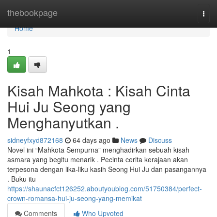
Home
thebookpage
Togg
navi
Home
1
Kisah Mahkota : Kisah Cinta
Hui Ju Seong yang
Menghanyutkan .
sidneyfxyd872168
64 days ago
News
Discuss
Novel ini “Mahkota Sempurna” menghadirkan sebuah kisah
asmara yang begitu menarik . Pecinta cerita kerajaan akan
terpesona dengan lika-liku kasih Seong Hui Ju dan pasangannya
. Buku itu
https://shaunacfct126252.aboutyoublog.com/51750384/perfect-
crown-romansa-hui-ju-seong-yang-memikat
Comments
Who Upvoted