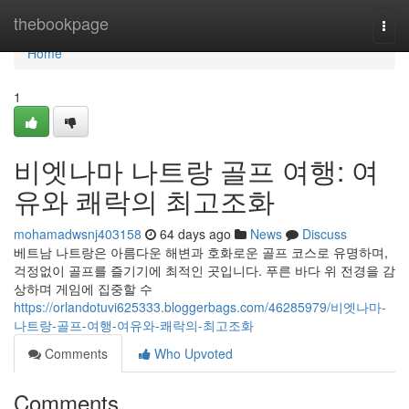
Home
thebookpage
Togg
navi
Home
1
비엣나마 나트랑 골프 여행: 여
유와 쾌락의 최고조화
mohamadwsnj403158
64 days ago
News
Discuss
베트남 나트랑은 아름다운 해변과 호화로운 골프 코스로 유명하며,
걱정없이 골프를 즐기기에 최적인 곳입니다. 푸른 바다 위 전경을 감
상하며 게임에 집중할 수
https://orlandotuvi625333.bloggerbags.com/46285979/비엣나마-
나트랑-골프-여행-여유와-쾌락의-최고조화
Comments
Who Upvoted
Comments