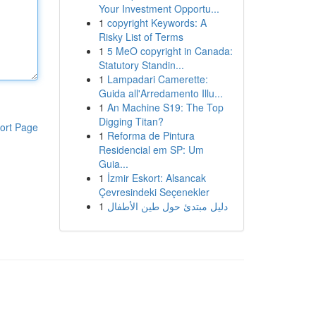
Your Investment Opportu...
1
copyright Keywords: A
Risky List of Terms
1
5 MeO copyright in Canada:
Statutory Standin...
1
Lampadari Camerette:
Guida all'Arredamento Illu...
1
An Machine S19: The Top
Digging Titan?
ort Page
1
Reforma de Pintura
Residencial em SP: Um
Guia...
1
İzmir Eskort: Alsancak
Çevresindeki Seçenekler
1
دليل مبتدئ حول طين الأطفال