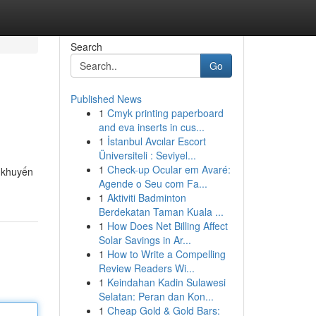
Search
Go
Published News
1
Cmyk printing paperboard
and eva inserts in cus...
1
İstanbul Avcılar Escort
Üniversiteli : Seviyel...
1
Check-up Ocular em Avaré:
y khuyến
Agende o Seu com Fa...
1
Aktiviti Badminton
Berdekatan Taman Kuala ...
1
How Does Net Billing Affect
Solar Savings in Ar...
1
How to Write a Compelling
Review Readers Wi...
1
Keindahan Kadin Sulawesi
Selatan: Peran dan Kon...
1
Cheap Gold & Gold Bars: