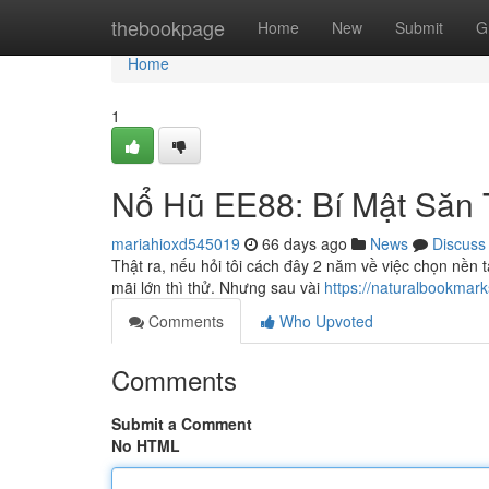
Home
thebookpage
Home
New
Submit
G
Home
1
Nổ Hũ EE88: Bí Mật Săn
mariahioxd545019
66 days ago
News
Discuss
Thật ra, nếu hỏi tôi cách đây 2 năm về việc chọn nền tả
mãi lớn thì thử. Nhưng sau vài
https://naturalbookmar
Comments
Who Upvoted
Comments
Submit a Comment
No HTML