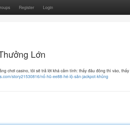
roups
Register
Login
 Thưởng Lớn
ng chơi casino, tôi sẽ trả lời khá cảm tính: thấy đâu đông thì vào, thấ
ks.com/story21530816/nổ-hũ-ee88-hé-lộ-săn-jackpot-khủng