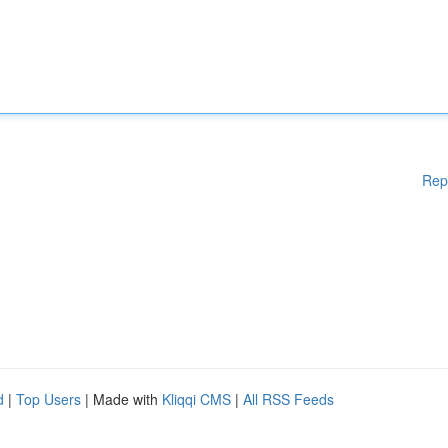
Rep
d
|
Top Users
| Made with
Kliqqi CMS
|
All RSS Feeds