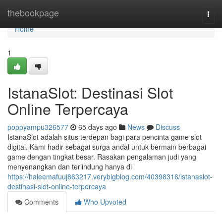
Home
thebookpage
Togg
navi
Home
1
IstanaSlot: Destinasi Slot
Online Terpercaya
poppyampu326577
65 days ago
News
Discuss
IstanaSlot adalah situs terdepan bagi para pencinta game slot
digital. Kami hadir sebagai surga andal untuk bermain berbagai
game dengan tingkat besar. Rasakan pengalaman judi yang
menyenangkan dan terlindung hanya di
https://haleemafuuj863217.verybigblog.com/40398316/istanaslot-
destinasi-slot-online-terpercaya
Comments
Who Upvoted