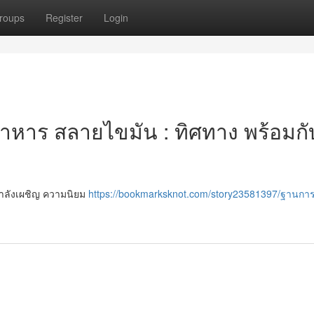
roups
Register
Login
อาหาร สลายไขมัน : ทิศทาง พร้อมกั
กำลังเผชิญ ความนิยม
https://bookmarksknot.com/story23581397/ฐานกา