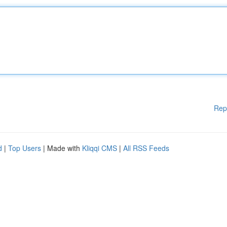
Rep
d
|
Top Users
| Made with
Kliqqi CMS
|
All RSS Feeds