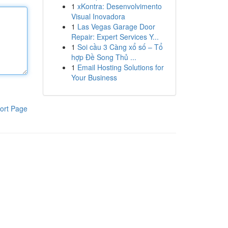
1
xKontra: Desenvolvimento
Visual Inovadora
1
Las Vegas Garage Door
Repair: Expert Services Y...
1
Soi cầu 3 Càng xổ số – Tổ
hợp Đề Song Thủ ...
1
Email Hosting Solutions for
Your Business
ort Page