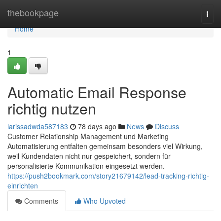
Home
thebookpage
Togg
navi
Home
1
Automatic Email Response
richtig nutzen
larissadwda587183
78 days ago
News
Discuss
Customer Relationship Management und Marketing
Automatisierung entfalten gemeinsam besonders viel Wirkung,
weil Kundendaten nicht nur gespeichert, sondern für
personalisierte Kommunikation eingesetzt werden.
https://push2bookmark.com/story21679142/lead-tracking-richtig-
einrichten
Comments
Who Upvoted