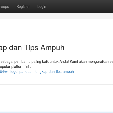
roups
Register
Login
kap dan Tips Ampuh
dir sebagai pembantu paling baik untuk Anda! Kami akan menguraikan s
utar platform ini .
84/wnitogel-panduan-lengkap-dan-tips-ampuh