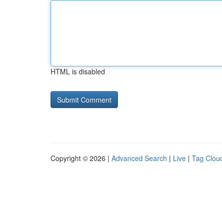
HTML is disabled
Copyright © 2026 |
Advanced Search
|
Live
|
Tag Clou