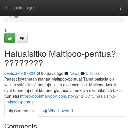
Home
thebookpage
Togg
navi
Home
1
Haluaisitko Maltipoo-pentua?
????????
denisxrkq497604
80 days ago
News
Discuss
Pääset löytämään ihanaa Maltipoo-pentua! Tämä paikalla on
valinta ystävällisiä pentuja, jotka ovat valmiina. Maltipoo-koirat
ovat tunnettuja heidän energiaansa ja mukava ulkonäkönsä takia.
Kun etsi
https://bookmarkport.com/story24273713/haluaisitko-
maltipoo-pentua
Comments
Who Upvoted
Comments