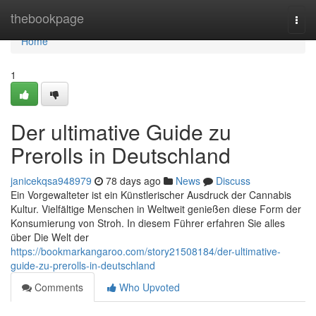
Home
thebookpage
Togg
navi
Home
1
Der ultimative Guide zu
Prerolls in Deutschland
janicekqsa948979
78 days ago
News
Discuss
Ein Vorgewalteter ist ein Künstlerischer Ausdruck der Cannabis
Kultur. Vielfältige Menschen in Weltweit genießen diese Form der
Konsumierung von Stroh. In diesem Führer erfahren Sie alles
über Die Welt der
https://bookmarkangaroo.com/story21508184/der-ultimative-
guide-zu-prerolls-in-deutschland
Comments
Who Upvoted