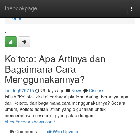
Home
thebookpage
Togg
navi
Home
1
Koitoto: Apa Artinya dan
Bagaimana Cara
Menggunakannya?
lucfdug975715
79 days ago
News
Discuss
Istilah "Koitoto" viral di berbagai platform daring. bertanya, apa
dari Koitoto, dan bagaimana cara menggunakannya? Secara
umum, Koitoto adalah istilah yang digunakan untuk
mencerminkan seseorang yang atau dengan
https://dcboatshows.com/
Comments
Who Upvoted