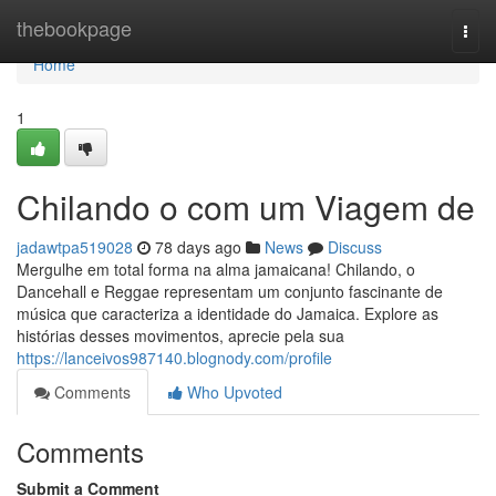
Home
thebookpage
Togg
navi
Home
1
Chilando o com um Viagem de
jadawtpa519028
78 days ago
News
Discuss
Mergulhe em total forma na alma jamaicana! Chilando, o
Dancehall e Reggae representam um conjunto fascinante de
música que caracteriza a identidade do Jamaica. Explore as
histórias desses movimentos, aprecie pela sua
https://lanceivos987140.blognody.com/profile
Comments
Who Upvoted
Comments
Submit a Comment