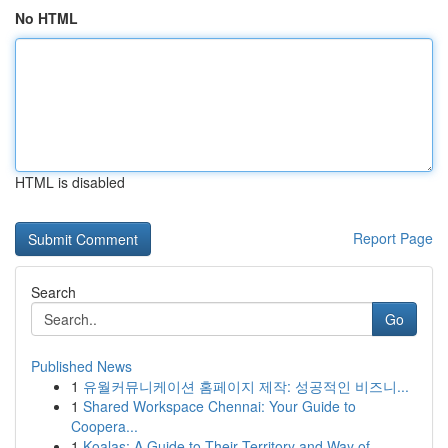
No HTML
HTML is disabled
Report Page
Search
Go
Published News
1
유월커뮤니케이션 홈페이지 제작: 성공적인 비즈니...
1
Shared Workspace Chennai: Your Guide to
Coopera...
1
Koalas: A Guide to Their Territory and Way of...