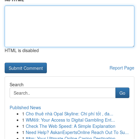
HTML is disabled
Report Page
Search
Go
Published News
1
Cho thuê nhà Opal Skyline: Chi phí tốt , đa...
1
WM69: Your Access to Digital Gambling Ent...
1
Check The Web Speed: A Simple Explanation
1
Need Help? AskanExpertsOnline Reach Out To Su...
1
88m: Your Ultimate Online Casino Destination