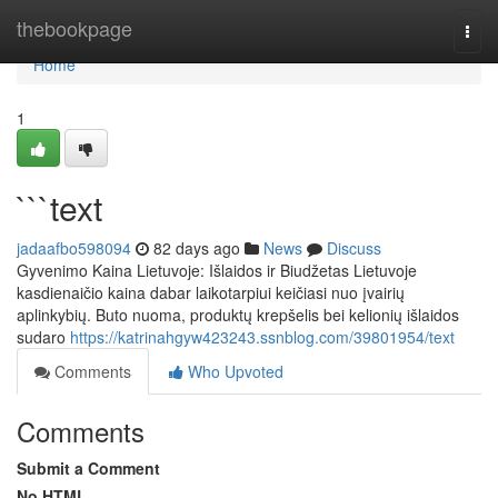
Home
thebookpage
Togg
navi
Home
1
```text
jadaafbo598094
82 days ago
News
Discuss
Gyvenimo Kaina Lietuvoje: Išlaidos ir Biudžetas Lietuvoje
kasdienaičio kaina dabar laikotarpiui keičiasi nuo įvairių
aplinkybių. Buto nuoma, produktų krepšelis bei kelionių išlaidos
sudaro
https://katrinahgyw423243.ssnblog.com/39801954/text
Comments
Who Upvoted
Comments
Submit a Comment
No HTML