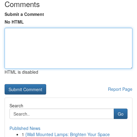
Comments
Submit a Comment
No HTML
HTML is disabled
Report Page
Search
Go
Published News
1
{Wall Mounted Lamps: Brighten Your Space