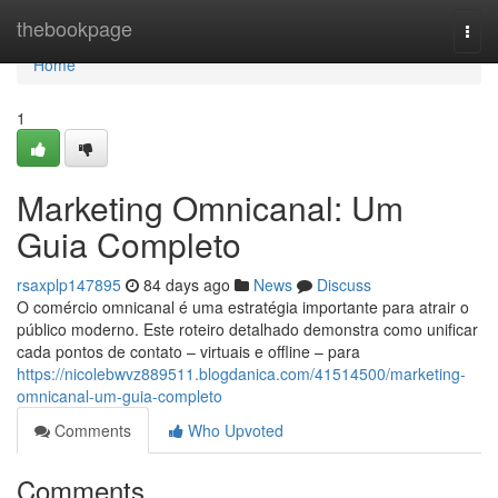
Home
thebookpage
Togg
navi
Home
1
Marketing Omnicanal: Um
Guia Completo
rsaxplp147895
84 days ago
News
Discuss
O comércio omnicanal é uma estratégia importante para atrair o
público moderno. Este roteiro detalhado demonstra como unificar
cada pontos de contato – virtuais e offline – para
https://nicolebwvz889511.blogdanica.com/41514500/marketing-
omnicanal-um-guia-completo
Comments
Who Upvoted
Comments