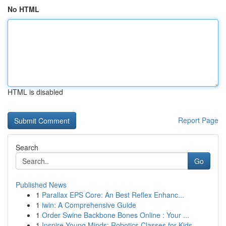
No HTML
HTML is disabled
Report Page
Search
Go
Published News
1
Parallax EPS Core: An Best Reflex Enhanc...
1
iwin: A Comprehensive Guide
1
Order Swine Backbone Bones Online : Your ...
1
Inspire Young Minds: Robotics Classes for Kids