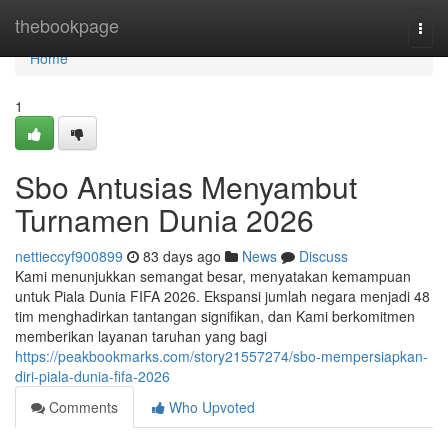
Home
thebookpage
Togg
navi
Home
1
Sbo Antusias Menyambut
Turnamen Dunia 2026
nettieccyf900899
83 days ago
News
Discuss
Kami menunjukkan semangat besar, menyatakan kemampuan
untuk Piala Dunia FIFA 2026. Ekspansi jumlah negara menjadi 48
tim menghadirkan tantangan signifikan, dan Kami berkomitmen
memberikan layanan taruhan yang bagi
https://peakbookmarks.com/story21557274/sbo-mempersiapkan-
diri-piala-dunia-fifa-2026
Comments
Who Upvoted