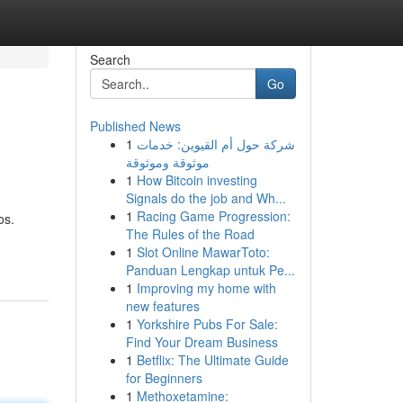
Search
Go
Published News
1
شركة حول أم القيوين: خدمات
موثوقة وموثوقة
1
How Bitcoin investing
Signals do the job and Wh...
1
Racing Game Progression:
os.
The Rules of the Road
1
Slot Online MawarToto:
Panduan Lengkap untuk Pe...
1
Improving my home with
new features
1
Yorkshire Pubs For Sale:
Find Your Dream Business
1
Betflix: The Ultimate Guide
for Beginners
1
Methoxetamine: