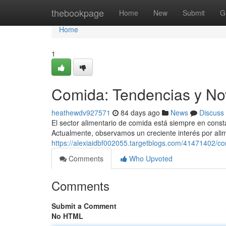
Home
thebookpage
Home
New
Submit
G
Home
1
Comida: Tendencias y No
heathewdv927571
84 days ago
News
Discuss
El sector alimentario de comida está siempre en cons
Actualmente, observamos un creciente interés por ali
https://alexiaidbf002055.targetblogs.com/41471402/c
Comments
Who Upvoted
Comments
Submit a Comment
No HTML