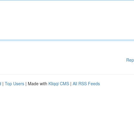
Rep
d
|
Top Users
| Made with
Kliqqi CMS
|
All RSS Feeds