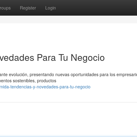
roups
Register
Login
vedades Para Tu Negocio
tante evolución, presentando nuevas oportunidades para los empresari
mentos sostenibles, productos
omida-tendencias-y-novedades-para-tu-negocio