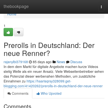
Home
thebookpage
Togg
navi
Home
1
Prerolls in Deutschland: Der
neue Renner?
rajanylbi379168
85 days ago
News
Discuss
In dem dem Markt für digitale Angebote machen kurze Videos
stetig Welle als ein neuer Ansatz. Viele Webseitenbetreiber sehen
das Potenzial dieser werbenahen Methoden, um zusätzliche
Einnahmen zu
https://haarisqrsy328099.get-
blogging.com/41420262/prerolls-in-deutschland-der-neue-renner
Comments
Who Upvoted
Comments