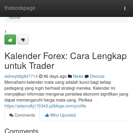
Home
thebookpage
Togg
navi
Home
1
Kalender Forex: Cara Lengkap
untuk Trader
sidneyldtg847714
86 days ago
News
Discuss
Memahami kalender mata uang adalah kunci bagi setiap
pedagang yang ingin berhasil strategi mereka. Kalender ini
menyajikan informasi mengenai peristiwa ekonomi signifikan yang
dapat memengaruhi harga mata uang. Periksa
https://adamxlkj176343.p2blogs.com/profile
Comments
Who Upvoted
Comments