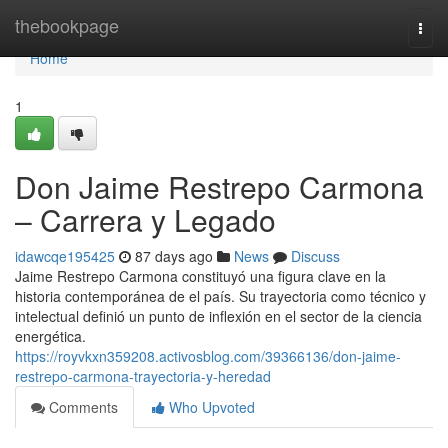
Home
thebookpage
Togg
navi
Home
1
Don Jaime Restrepo Carmona
– Carrera y Legado
idawcqe195425
87 days ago
News
Discuss
Jaime Restrepo Carmona constituyó una figura clave en la
historia contemporánea de el país. Su trayectoria como técnico y
intelectual definió un punto de inflexión en el sector de la ciencia
energética.
https://royvkxn359208.activosblog.com/39366136/don-jaime-
restrepo-carmona-trayectoria-y-heredad
Comments
Who Upvoted