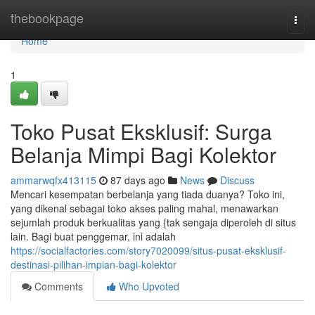
Home
thebookpage
Togg
navi
Home
1
Toko Pusat Eksklusif: Surga
Belanja Mimpi Bagi Kolektor
ammarwqfx413115
87 days ago
News
Discuss
Mencari kesempatan berbelanja yang tiada duanya? Toko ini,
yang dikenal sebagai toko akses paling mahal, menawarkan
sejumlah produk berkualitas yang {tak sengaja diperoleh di situs
lain. Bagi buat penggemar, ini adalah
https://socialfactories.com/story7020099/situs-pusat-eksklusif-
destinasi-pilihan-impian-bagi-kolektor
Comments
Who Upvoted