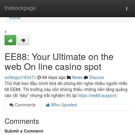
Home
thebookpage
Togg
navi
Home
1
EE88: Your Ultimate on the
web On line casino spot
aoifeqjuc160471
88 days ago
News
Discuss
Thú thật ban đầu mình khá dè chừng khi nghe nhiều người nhắc
tới EE88. Thị trường này vốn không thiếu những nền tảng quảng
cáo rất “kêu” nhưng trải nghiệm thì lại
https://ee88.support/
Comments
Who Upvoted
Comments
Submit a Comment