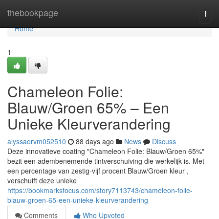
Home
thebookpage
Togg
navi
Home
1
Chameleon Folie:
Blauw/Groen 65% – Een
Unieke Kleurverandering
alyssaorvm052510
88 days ago
News
Discuss
Deze innovatieve coating "Chameleon Folie: Blauw/Groen 65%"
bezit een adembenemende tintverschuiving die werkelijk is. Met
een percentage van zestig-vijf procent Blauw/Groen kleur ,
verschuift deze unieke
https://bookmarksfocus.com/story7113743/chameleon-folie-
blauw-groen-65-een-unieke-kleurverandering
Comments
Who Upvoted