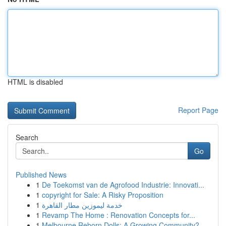
HTML is disabled
Report Page
Search
Go
Published News
1
De Toekomst van de Agrofood Industrie: Innovati...
1
copyright for Sale: A Risky Proposition
1
خدمة ليموزين مطار القاهرة
1
Revamp The Home : Renovation Concepts for...
1
Melbourne Reborn Dolls: A Growing Community?