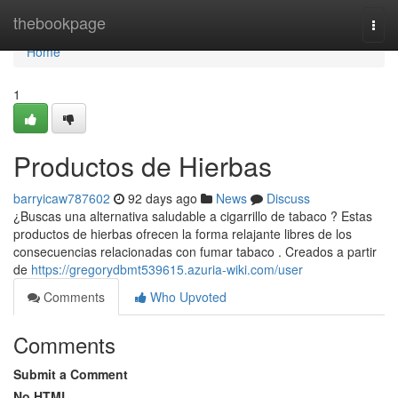
Home
thebookpage
Togg
navi
Home
1
Productos de Hierbas
barryicaw787602
92 days ago
News
Discuss
¿Buscas una alternativa saludable a cigarrillo de tabaco ? Estas
productos de hierbas ofrecen la forma relajante libres de los
consecuencias relacionadas con fumar tabaco . Creados a partir
de
https://gregorydbmt539615.azuria-wiki.com/user
Comments
Who Upvoted
Comments
Submit a Comment
No HTML