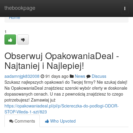
Home
thebookpage
Togg
navi
Home
1
Obserwuj OpakowaniaDeal -
Najtaniej i Najlepiej!
aadamnjgk832008
91 days ago
News
Discuss
Szukasz najlepszych opakowań do Twojej firmy? Nie szukaj dalej!
Na OpakowaniaDeal znajdziesz szeroki wybór oferty w doskonale
dopasowanych cenach. U nas z pewnością znajdziesz to czego
potrzebujesz! Zamawiaj już
https://opakowaniadeal.pl/pl/p/Sciereczka-do-podlogi-ODOR-
STOP-Vileda-1-szt/823
Comments
Who Upvoted