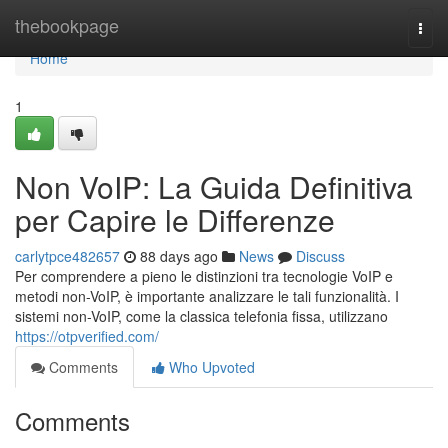
Home
thebookpage
Togg
navi
Home
1
Non VoIP: La Guida Definitiva
per Capire le Differenze
carlytpce482657
88 days ago
News
Discuss
Per comprendere a pieno le distinzioni tra tecnologie VoIP e
metodi non-VoIP, è importante analizzare le tali funzionalità. I
sistemi non-VoIP, come la classica telefonia fissa, utilizzano
https://otpverified.com/
Comments
Who Upvoted
Comments