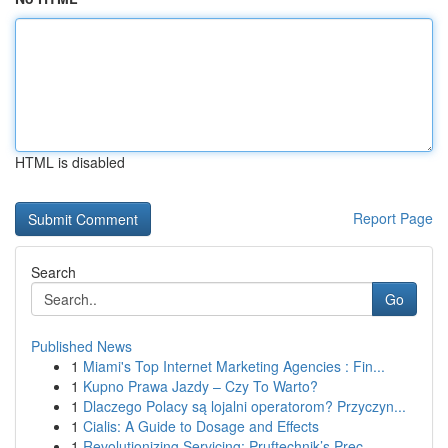
HTML is disabled
Report Page
Search
Go
Published News
1
Miami's Top Internet Marketing Agencies : Fin...
1
Kupno Prawa Jazdy – Czy To Warto?
1
Dlaczego Polacy są lojalni operatorom? Przyczyn...
1
Cialis: A Guide to Dosage and Effects
1
Revolutionizing Servicing: Pruftechnik’s Prec...