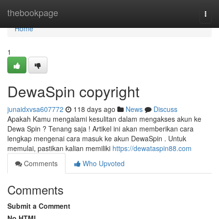
Home
thebookpage
Togg
navi
Home
1
DewaSpin copyright
junaidxvsa607772
118 days ago
News
Discuss
Apakah Kamu mengalami kesulitan dalam mengakses akun ke
Dewa Spin ? Tenang saja ! Artikel ini akan memberikan cara
lengkap mengenai cara masuk ke akun DewaSpin . Untuk
memulai, pastikan kalian memiliki
https://dewataspin88.com
Comments
Who Upvoted
Comments
Submit a Comment
No HTML