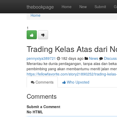
Home
thebookpage
Home
New
Submit
G
Home
1
Trading Kelas Atas dari N
pennyxiya389721
182 days ago
News
Discuss
Merantau ke dunia perdagangan, tanpa alas dan bekal
pembimbing yang akan membantumu meniti jalan menu
https://fellowfavorite.com/story21890252/trading-kelas-
Comments
Who Upvoted
Comments
Submit a Comment
No HTML