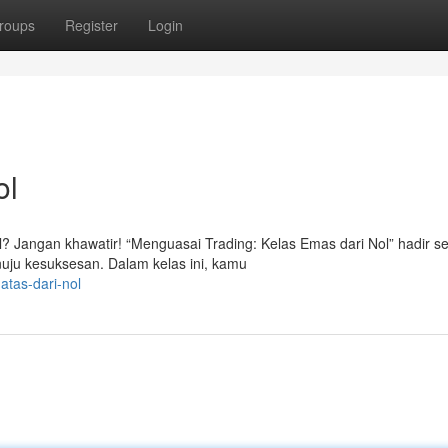
roups
Register
Login
ol
? Jangan khawatir! “Menguasai Trading: Kelas Emas dari Nol” hadir s
ju kesuksesan. Dalam kelas ini, kamu
atas-dari-nol