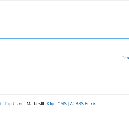
Rep
d
|
Top Users
| Made with
Kliqqi CMS
|
All RSS Feeds